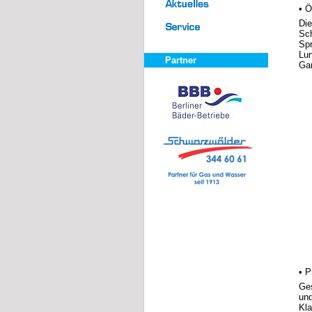
• Ö
Die
Sch
Spr
Lu
Partner
Gar
• P
Ges
und
Kla