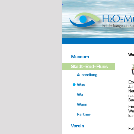
Wa
Exe
Jah
Ne
nac
Bad
Ein
Wel
ka
Fol