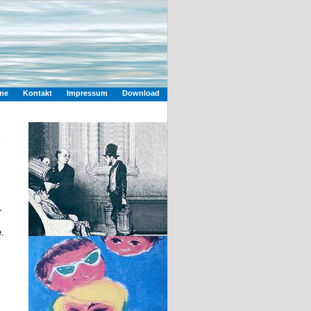
me
Kontakt
Impressum
Download
r
.