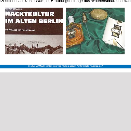
inzessinenbad, Kuhle Wampe, Eröffnungsbeiträge aus Wochenschau und Radi
© 1997-2009 All Rights Reserved * h2o-museum * info(at)h2o-museum.de *