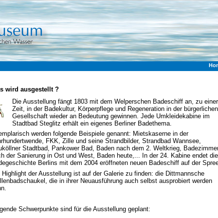
Ho
s wird ausgestellt ?
Die Ausstellung fängt 1803 mit dem Welperschen Badeschiff an, zu einer
Zeit, in der Badekultur, Körperpflege und Regeneration in der bürgerlichen
Gesellschaft wieder an Bedeutung gewinnen. Jede Umkleidekabine im
Stadtbad Steglitz erhält ein eigenes Berliner Badethema.
mplarisch werden folgende Beispiele genannt: Mietskaserne in der
rhundertwende, FKK, Zille und seine Strandbilder, Strandbad Wannsee,
uköllner Stadtbad, Pankower Bad, Baden nach dem 2. Weltkrieg, Badezimme
h der Sanierung in Ost und West, Baden heute,... In der 24. Kabine endet die
egeschichte Berlins mit dem 2004 eröffneten neuen Badeschiff auf der Spree
 Highlight der Ausstellung ist auf der Galerie zu finden: die Dittmannsche
lenbadschaukel, die in ihrer Neuausführung auch selbst ausprobiert werden
nn.
gende Schwerpunkte sind für die Ausstellung geplant: