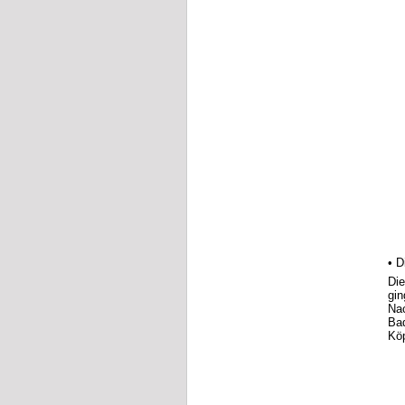
• D
Die
gin
Nac
Bad
Köp